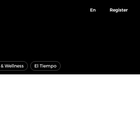
En
Register
e & Wellness
El Tiempo