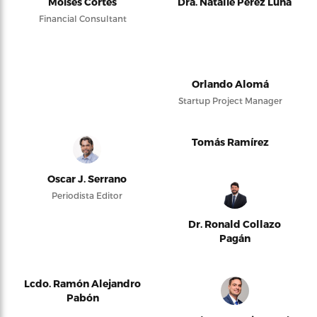
Moises Cortés
Dra. Natalie Pérez Luna
Financial Consultant
Orlando Alomá
Startup Project Manager
Tomás Ramírez
Oscar J. Serrano
Periodista Editor
Dr. Ronald Collazo
Pagán
Lcdo. Ramón Alejandro
Pabón