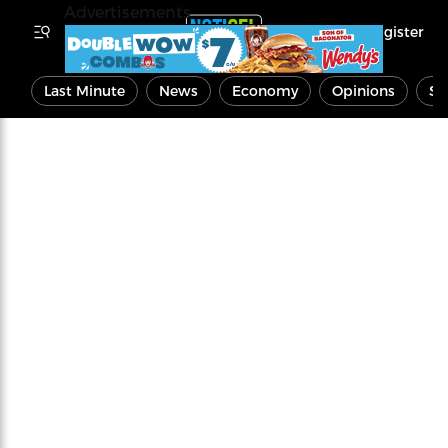
Advertisements
Register
Last Minute
News
Economy
Opinions
Sp