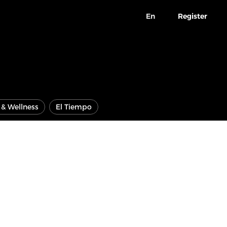
En
Register
e & Wellness
El Tiempo