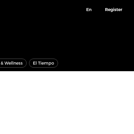
En
Register
e & Wellness
El Tiempo