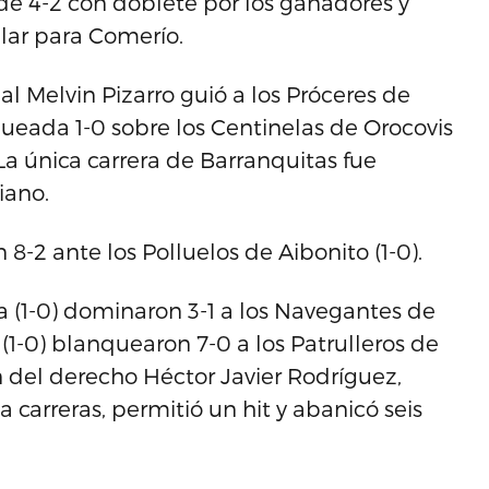
 de 4-2 con doblete por los ganadores y
ar para Comerío.
al Melvin Pizarro guió a los Próceres de
nqueada 1-0 sobre los Centinelas de Orocovis
 La única carrera de Barranquitas fue
iano.
n 8-2 ante los Polluelos de Aibonito (1-0).
a (1-0) dominaron 3-1 a los Navegantes de
(1-0) blanquearon 7-0 a los Patrulleros de
n del derecho Héctor Javier Rodríguez,
 carreras, permitió un hit y abanicó seis