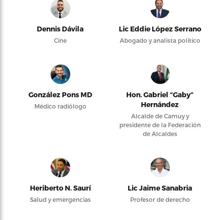
Dennis Dávila
Lic Eddie López Serrano
Cine
Abogado y analista político
González Pons MD
Hon. Gabriel “Gaby”
Hernández
Médico radiólogo
Alcalde de Camuy y
presidente de la Federación
de Alcaldes
Heriberto N. Saurí
Lic Jaime Sanabria
Salud y emergencias
Profesor de derecho