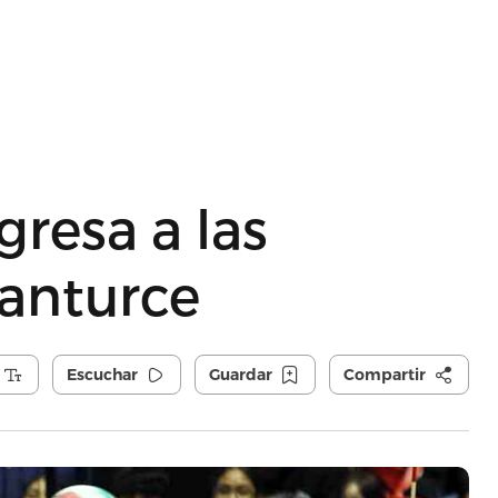
resa a las
Santurce
Escuchar
Guardar
Compartir