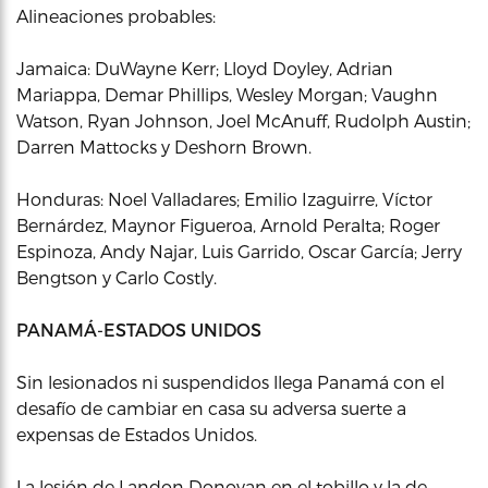
Alineaciones probables:
Jamaica: DuWayne Kerr; Lloyd Doyley, Adrian
Mariappa, Demar Phillips, Wesley Morgan; Vaughn
Watson, Ryan Johnson, Joel McAnuff, Rudolph Austin;
Darren Mattocks y Deshorn Brown.
Honduras: Noel Valladares; Emilio Izaguirre, Víctor
Bernárdez, Maynor Figueroa, Arnold Peralta; Roger
Espinoza, Andy Najar, Luis Garrido, Oscar García; Jerry
Bengtson y Carlo Costly.
PANAMÁ-ESTADOS UNIDOS
Sin lesionados ni suspendidos llega Panamá con el
desafío de cambiar en casa su adversa suerte a
expensas de Estados Unidos.
La lesión de Landon Donovan en el tobillo y la de