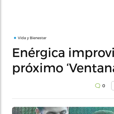
Vida y Bienestar
Enérgica improv
próximo ‘Ventana
0