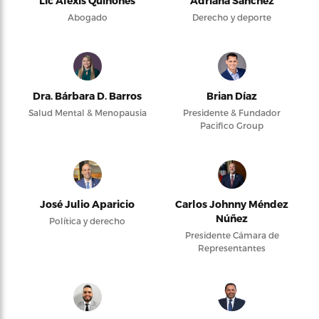
Lic Alexis Quiñones
Adriana Sánchez
Abogado
Derecho y deporte
Dra. Bárbara D. Barros
Brian Díaz
Salud Mental & Menopausia
Presidente & Fundador
Pacifico Group
José Julio Aparicio
Carlos Johnny Méndez
Núñez
Política y derecho
Presidente Cámara de
Representantes