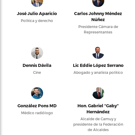
José Julio Aparicio
Carlos Johnny Méndez
Núñez
Política y derecho
Presidente Cámara de
Representantes
Dennis Dávila
Lic Eddie López Serrano
Cine
Abogado y analista político
González Pons MD
Hon. Gabriel “Gaby”
Hernández
Médico radiólogo
Alcalde de Camuy y
presidente de la Federación
de Alcaldes