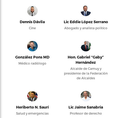
Dennis Dávila
Lic Eddie López Serrano
Cine
Abogado y analista político
González Pons MD
Hon. Gabriel “Gaby”
Hernández
Médico radiólogo
Alcalde de Camuy y
presidente de la Federación
de Alcaldes
Heriberto N. Saurí
Lic Jaime Sanabria
Salud y emergencias
Profesor de derecho