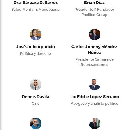
Dra. Bárbara D. Barros
Brian Díaz
Salud Mental & Menopausia
Presidente & Fundador
Pacifico Group
José Julio Aparicio
Carlos Johnny Méndez
Núñez
Política y derecho
Presidente Cámara de
Representantes
Dennis Dávila
Lic Eddie López Serrano
Cine
Abogado y analista político