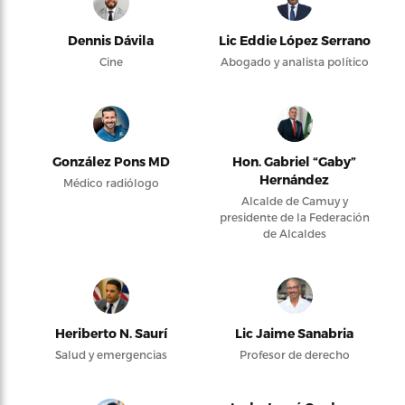
Dennis Dávila
Lic Eddie López Serrano
Cine
Abogado y analista político
González Pons MD
Hon. Gabriel “Gaby”
Hernández
Médico radiólogo
Alcalde de Camuy y
presidente de la Federación
de Alcaldes
Heriberto N. Saurí
Lic Jaime Sanabria
Salud y emergencias
Profesor de derecho