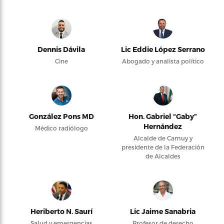
Dennis Dávila
Lic Eddie López Serrano
Cine
Abogado y analista político
González Pons MD
Hon. Gabriel “Gaby”
Hernández
Médico radiólogo
Alcalde de Camuy y
presidente de la Federación
de Alcaldes
Heriberto N. Saurí
Lic Jaime Sanabria
Salud y emergencias
Profesor de derecho