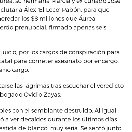
 Áurea, su hermana Marcia y ex cuñado Jose
clutar a Álex ‘El Loco’ Pabón, para que
heredar los $8 millones que Áurea
uerdo prenupcial, firmado apenas seis
uicio, por los cargos de conspiración para
statal para cometer asesinato por encargo.
smo cargo.
se las lágrimas tras escuchar el veredicto
 abogado Ovidio Zayas.
coles con el semblante destruido. Al igual
 a ver decaídos durante los últimos días
estida de blanco, muy seria. Se sentó junto