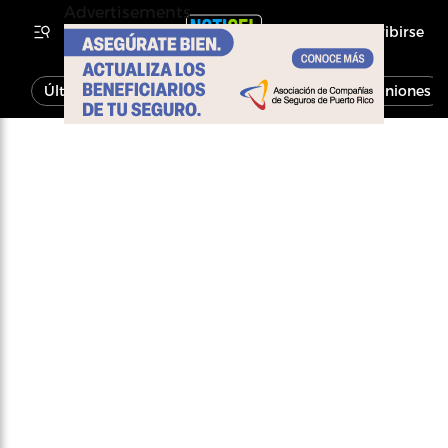
Advertisements
Inscribirse
Última Hora
Noticias
Economía
Opiniones