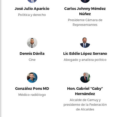
José Julio Aparicio
Carlos Johnny Méndez
Núñez
Política y derecho
Presidente Cámara de
Representantes
Dennis Dávila
Lic Eddie López Serrano
Cine
Abogado y analista político
González Pons MD
Hon. Gabriel “Gaby”
Hernández
Médico radiólogo
Alcalde de Camuy y
presidente de la Federación
de Alcaldes