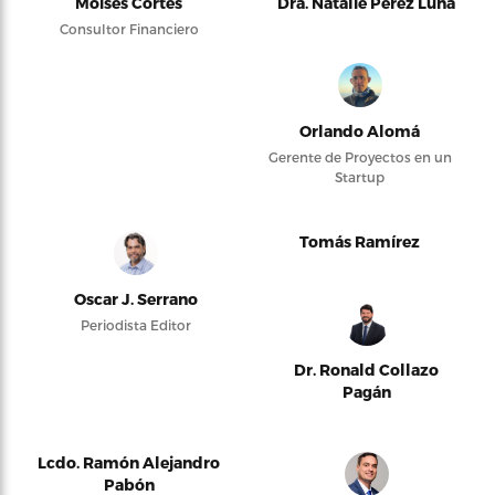
Moises Cortés
Dra. Natalie Pérez Luna
Consultor Financiero
Orlando Alomá
Gerente de Proyectos en un
Startup
Tomás Ramírez
Oscar J. Serrano
Periodista Editor
Dr. Ronald Collazo
Pagán
Lcdo. Ramón Alejandro
Pabón