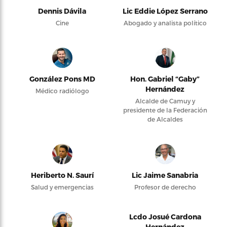
Dennis Dávila
Lic Eddie López Serrano
Cine
Abogado y analista político
González Pons MD
Hon. Gabriel “Gaby”
Hernández
Médico radiólogo
Alcalde de Camuy y
presidente de la Federación
de Alcaldes
Heriberto N. Saurí
Lic Jaime Sanabria
Salud y emergencias
Profesor de derecho
Lcdo Josué Cardona
Hernández