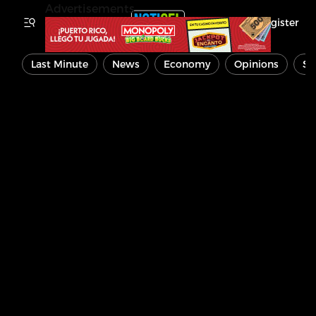
Advertisements
Register
Last Minute
News
Economy
Opinions
Sp