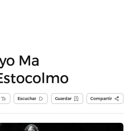
-yo Ma
 Estocolmo
Escuchar
Guardar
Compartir