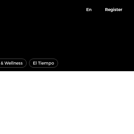
En
Register
e & Wellness
El Tiempo