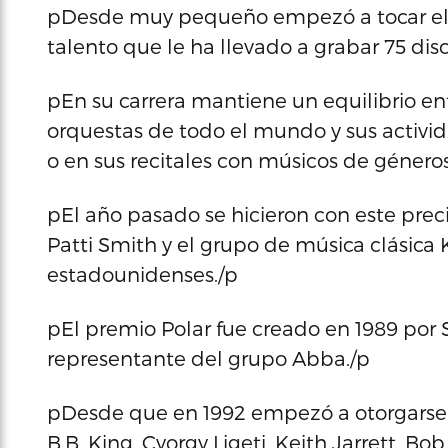
pDesde muy pequeño empezó a tocar el v
talento que le ha llevado a grabar 75 di
pEn su carrera mantiene un equilibrio e
orquestas de todo el mundo y sus activ
o en sus recitales con músicos de género
pEl año pasado se hicieron con este prec
Patti Smith y el grupo de música clásic
estadounidenses./p
pEl premio Polar fue creado en 1989 por S
representante del grupo Abba./p
pDesde que en 1992 empezó a otorgarse, 
B.B. King, Cyorgy Ligeti, Keith Jarrett, Bo