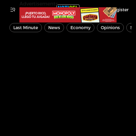
Advertisements
Register
Last Minute
News
Economy
Opinions
Sp