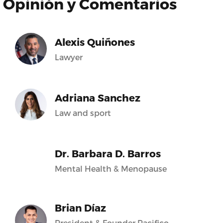
Opinión y Comentarios
Alexis Quiñones
Lawyer
Adriana Sanchez
Law and sport
Dr. Barbara D. Barros
Mental Health & Menopause
Brian Díaz
President & Founder Pacifico