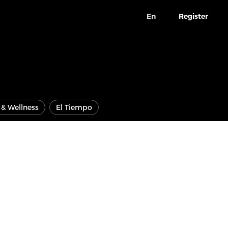
En
Register
e & Wellness
El Tiempo