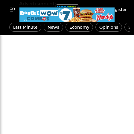
Advertisements
Register
Last Minute
News
Economy
Opinions
Sp