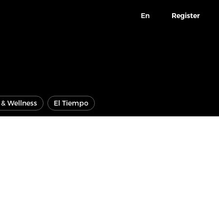
En
Register
e & Wellness
El Tiempo