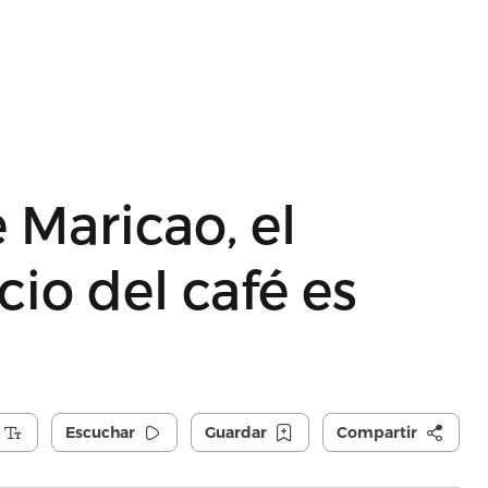
 Maricao, el
io del café es
Escuchar
Guardar
Compartir