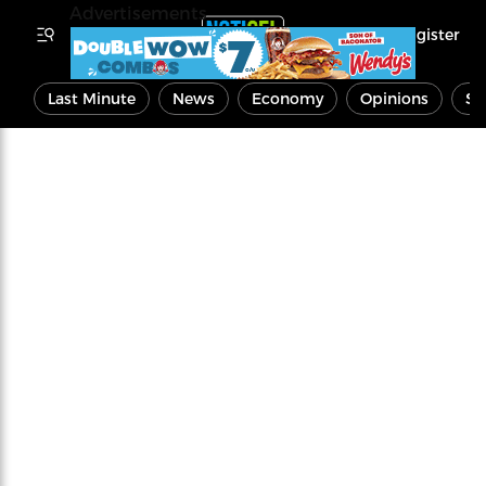
Advertisements
Register
Last Minute
News
Economy
Opinions
Sp