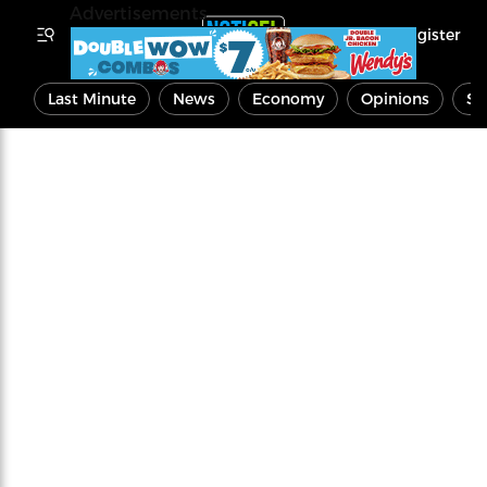
Advertisements
Register
Last Minute
News
Economy
Opinions
Sp