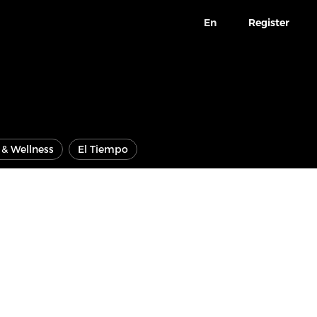
En
Register
e & Wellness
El Tiempo