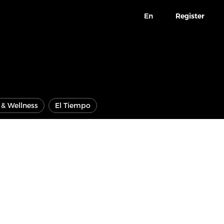
En
Register
e & Wellness
El Tiempo