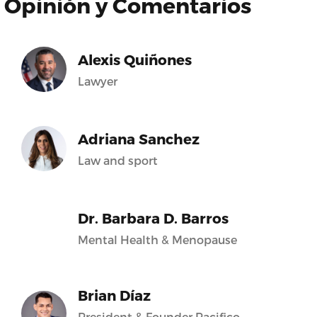
Opinión y Comentarios
Alexis Quiñones
Lawyer
Adriana Sanchez
Law and sport
Dr. Barbara D. Barros
Mental Health & Menopause
Brian Díaz
President & Founder Pacifico