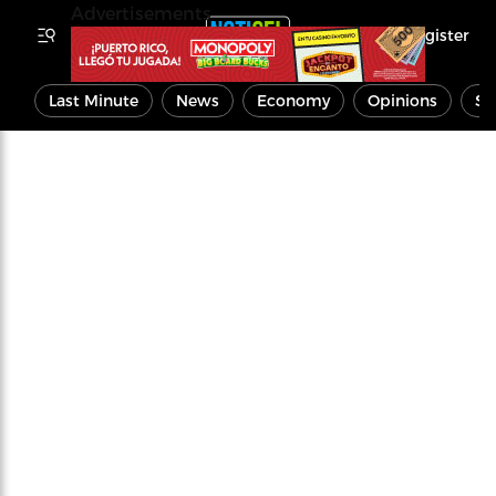
Advertisements
Register
Last Minute
News
Economy
Opinions
Sp