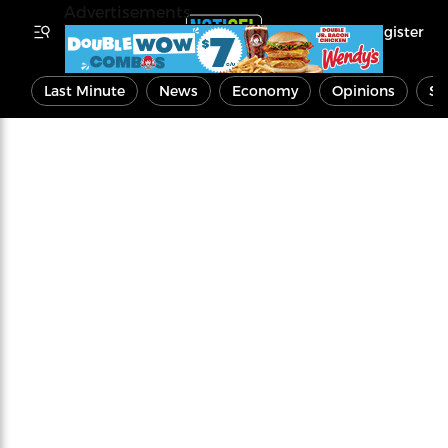
Advertisements
Register
Last Minute
News
Economy
Opinions
Sp