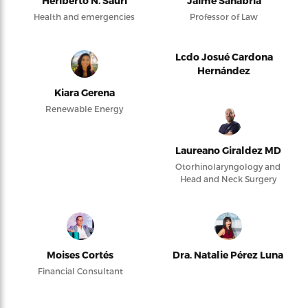
Heriberto N. Saurí
Jaime Sanabria
Health and emergencies
Professor of Law
Lcdo Josué Cardona
Hernández
Kiara Gerena
Renewable Energy
Laureano Giraldez MD
Otorhinolaryngology and
Head and Neck Surgery
Moises Cortés
Dra. Natalie Pérez Luna
Financial Consultant