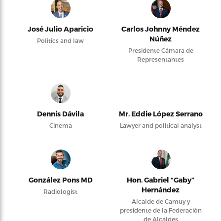
José Julio Aparicio
Carlos Johnny Méndez
Núñez
Politics and law
Presidente Cámara de
Representantes
Dennis Dávila
Mr. Eddie López Serrano
Cinema
Lawyer and political analyst
González Pons MD
Hon. Gabriel “Gaby”
Hernández
Radiologist
Alcalde de Camuy y
presidente de la Federación
de Alcaldes