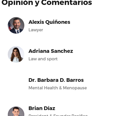
Opinión y Comentarios
Alexis Quiñones
Lawyer
Adriana Sanchez
Law and sport
Dr. Barbara D. Barros
Mental Health & Menopause
Brian Díaz
President & Founder Pacifico