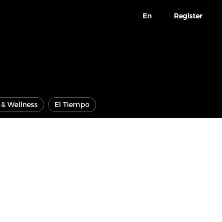
En
Register
e & Wellness
El Tiempo