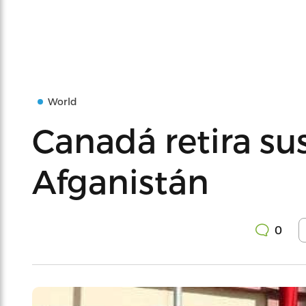
World
Canadá retira su
Afganistán
0