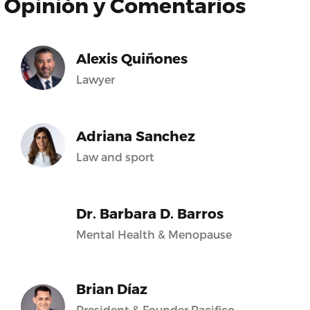
Opinión y Comentarios
Alexis Quiñones
Lawyer
Adriana Sanchez
Law and sport
Dr. Barbara D. Barros
Mental Health & Menopause
Brian Díaz
President & Founder Pacifico