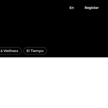
En
Register
e & Wellness
El Tiempo