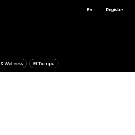
En
Register
e & Wellness
El Tiempo