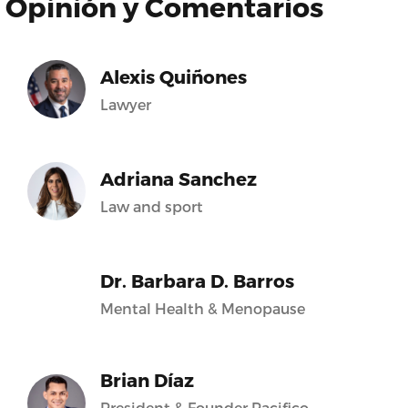
Opinión y Comentarios
Alexis Quiñones
Lawyer
Adriana Sanchez
Law and sport
Dr. Barbara D. Barros
Mental Health & Menopause
Brian Díaz
President & Founder Pacifico