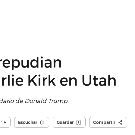
repudian
rlie Kirk en Utah
tidario de Donald Trump.
Escuchar
Guardar
Compartir