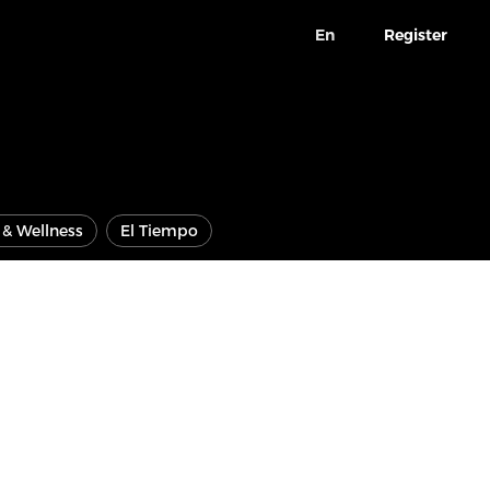
En
Register
e & Wellness
El Tiempo