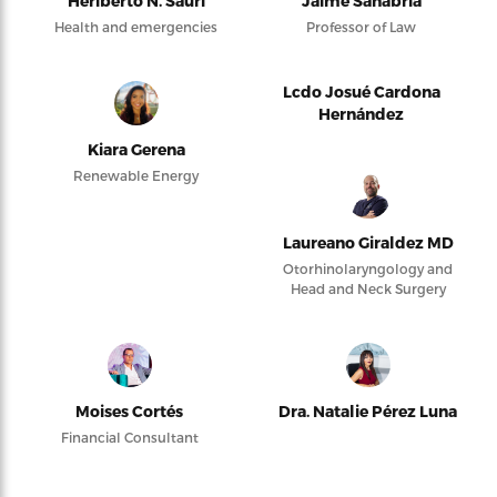
Heriberto N. Saurí
Jaime Sanabria
Health and emergencies
Professor of Law
Lcdo Josué Cardona
Hernández
Kiara Gerena
Renewable Energy
Laureano Giraldez MD
Otorhinolaryngology and
Head and Neck Surgery
Moises Cortés
Dra. Natalie Pérez Luna
Financial Consultant