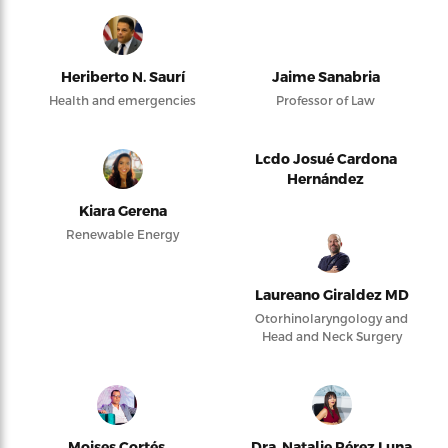
Heriberto N. Saurí
Jaime Sanabria
Health and emergencies
Professor of Law
Lcdo Josué Cardona
Hernández
Kiara Gerena
Renewable Energy
Laureano Giraldez MD
Otorhinolaryngology and
Head and Neck Surgery
Moises Cortés
Dra. Natalie Pérez Luna