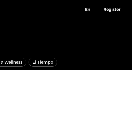
En
Register
e & Wellness
El Tiempo