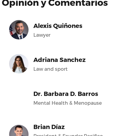
Opinión y Comentarios
Alexis Quiñones
Lawyer
Adriana Sanchez
Law and sport
Dr. Barbara D. Barros
Mental Health & Menopause
Brian Díaz
President & Founder Pacifico