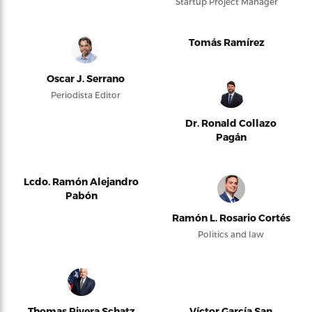
Startup Project Manager
Tomás Ramírez
Oscar J. Serrano
Periodista Editor
Dr. Ronald Collazo
Pagán
Lcdo. Ramón Alejandro
Pabón
Ramón L. Rosario Cortés
Politics and law
Thomas Rivera Schatz
Víctor García San