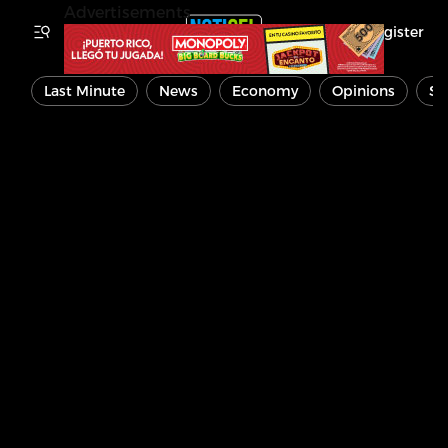
Advertisements
Register
Last Minute
News
Economy
Opinions
Sp