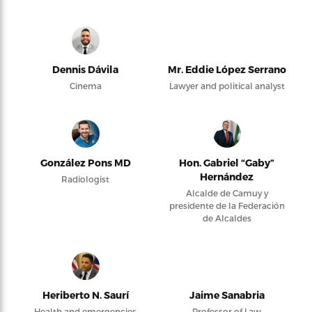
Dennis Dávila
Mr. Eddie López Serrano
Cinema
Lawyer and political analyst
González Pons MD
Hon. Gabriel “Gaby”
Hernández
Radiologist
Alcalde de Camuy y
presidente de la Federación
de Alcaldes
Heriberto N. Saurí
Jaime Sanabria
Health and emergencies
Professor of Law