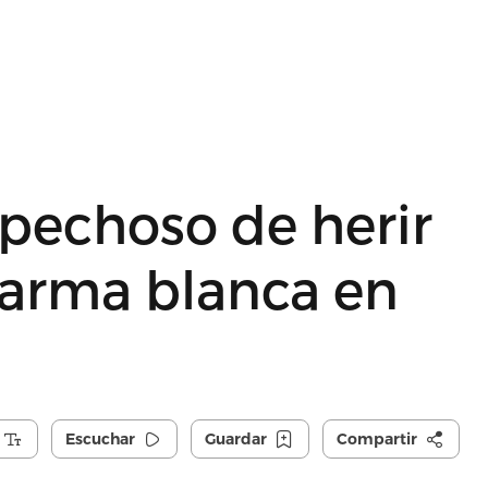
spechoso de herir
 arma blanca en
Escuchar
Guardar
Compartir