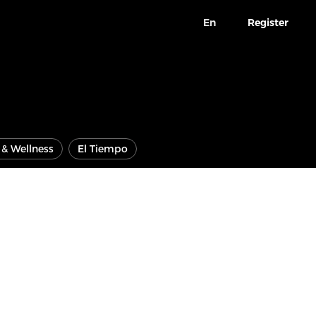
En
Register
e & Wellness
El Tiempo