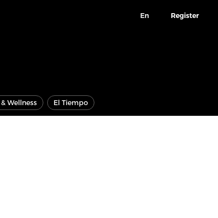
En
Register
e & Wellness
El Tiempo