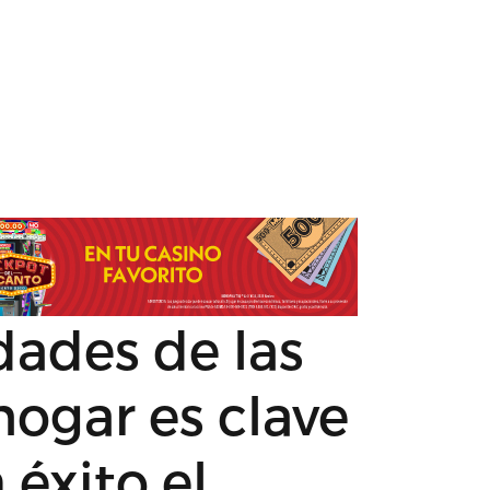
dades de las
hogar es clave
 éxito el