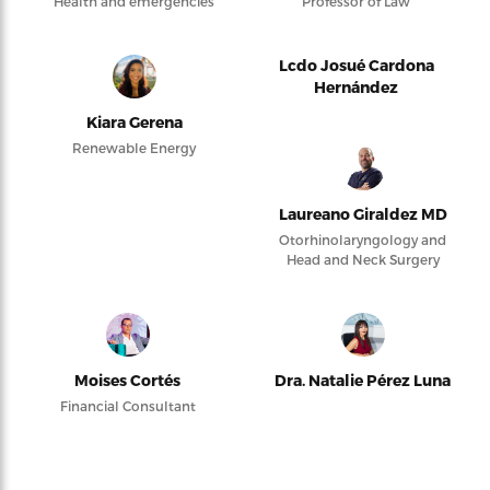
Health and emergencies
Professor of Law
Lcdo Josué Cardona
Hernández
Kiara Gerena
Renewable Energy
Laureano Giraldez MD
Otorhinolaryngology and
Head and Neck Surgery
Moises Cortés
Dra. Natalie Pérez Luna
Financial Consultant