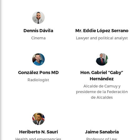
Dennis Dávila
Mr. Eddie López Serrano
Cinema
Lawyer and political analyst
González Pons MD
Hon. Gabriel “Gaby”
Hernández
Radiologist
Alcalde de Camuy y
presidente de la Federación
de Alcaldes
Heriberto N. Saurí
Jaime Sanabria
Health and emergencies
Professor of Law