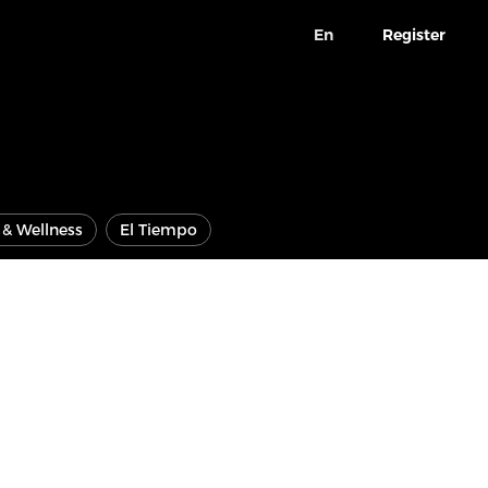
En
Register
e & Wellness
El Tiempo