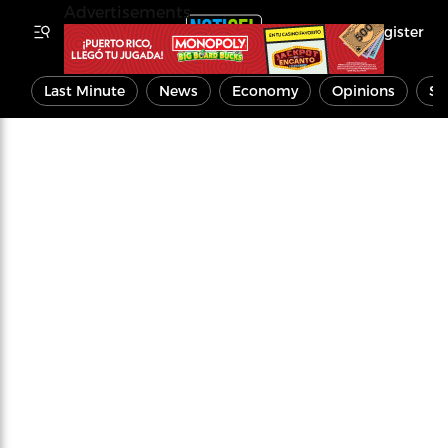
Advertisements
Register
Last Minute
News
Economy
Opinions
Sp