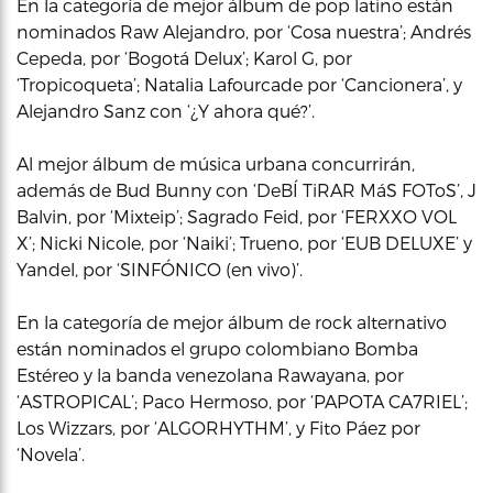
En la categoría de mejor álbum de pop latino están
nominados Raw Alejandro, por ‘Cosa nuestra’; Andrés
Cepeda, por ‘Bogotá Delux’; Karol G, por
‘Tropicoqueta’; Natalia Lafourcade por ‘Cancionera’, y
Alejandro Sanz con ‘¿Y ahora qué?’.
Al mejor álbum de música urbana concurrirán,
además de Bud Bunny con ‘DeBÍ TiRAR MáS FOToS’, J
Balvin, por ‘Mixteip’; Sagrado Feid, por ‘FERXXO VOL
X’; Nicki Nicole, por ‘Naiki’; Trueno, por ‘EUB DELUXE’ y
Yandel, por ‘SINFÓNICO (en vivo)’.
En la categoría de mejor álbum de rock alternativo
están nominados el grupo colombiano Bomba
Estéreo y la banda venezolana Rawayana, por
‘ASTROPICAL’; Paco Hermoso, por ‘PAPOTA CA7RIEL’;
Los Wizzars, por ‘ALGORHYTHM’, y Fito Páez por
‘Novela’.