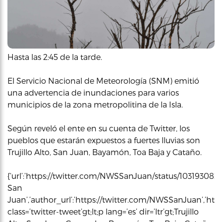
Hasta las 2:45 de la tarde.
El Servicio Nacional de Meteorología (SNM) emitió
una advertencia de inundaciones para varios
municipios de la zona metropolitina de la Isla.
Según reveló el ente en su cuenta de Twitter, los
pueblos que estarán expuestos a fuertes lluvias son
Trujillo Alto, San Juan, Bayamón, Toa Baja y Cataño.
{‘url’:’https://twitter.com/NWSSanJuan/status/1031930
San
Juan’,’author_url’:’https://twitter.com/NWSSanJuan’,’html
class=’twitter-tweet’gt;lt;p lang=’es’ dir=’ltr’gt;Trujillo