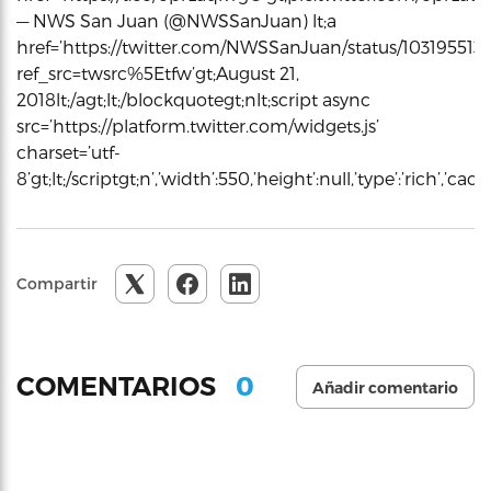
— NWS San Juan (@NWSSanJuan) lt;a
href=’https://twitter.com/NWSSanJuan/status/10319551
ref_src=twsrc%5Etfw’gt;August 21,
2018lt;/agt;lt;/blockquotegt;nlt;script async
src=’https://platform.twitter.com/widgets.js’
charset=’utf-
8’gt;lt;/scriptgt;n’,’width’:550,’height’:null,’type’:’rich’,’c
Compartir
0
COMENTARIOS
Añadir comentario