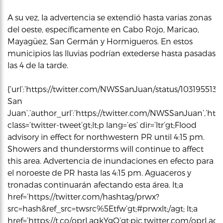
A su vez, la advertencia se extendió hasta varias zonas
del oeste, específicamente en Cabo Rojo, Maricao,
Mayagüez, San Germán y Hormigueros. En estos
municipios las lluvias podrían extederse hasta pasadas
las 4 de la tarde.
{‘url’:’https://twitter.com/NWSSanJuan/status/10319551
San
Juan’,’author_url’:’https://twitter.com/NWSSanJuan’,’html
class=’twitter-tweet’gt;lt;p lang=’es’ dir=’ltr’gt;Flood
advisory in effect for northwestern PR until 4:15 pm.
Showers and thunderstorms will continue to affect
this area. Advertencia de inundaciones en efecto para
el noroeste de PR hasta las 4:15 pm. Aguaceros y
tronadas continuarán afectando esta área. lt;a
href=’https://twitter.com/hashtag/prwx?
src=hash&ref_src=twsrc%5Etfw’gt;#prwxlt;/agt; lt;a
href=’https://t.co/oprLaqkYgO’gt;pic.twitter.com/oprLaqkYg