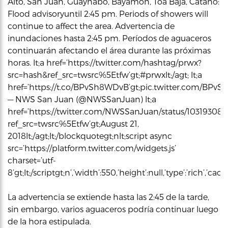
Alto, San Juan, Guaynabo, Bayamón, Toa Baja, Cataño:
Flood advisoryuntil 2:45 pm. Periods of showers will
continue to affect the area. Advertencia de
inundaciones hasta 2:45 pm. Períodos de aguaceros
continuarán afectando el área durante las próximas
horas. lt;a href=’https://twitter.com/hashtag/prwx?
src=hash&ref_src=twsrc%5Etfw’gt;#prwxlt;/agt; lt;a
href=’https://t.co/BPvSh8WDvB’gt;pic.twitter.com/BPvSh8
— NWS San Juan (@NWSSanJuan) lt;a
href=’https://twitter.com/NWSSanJuan/status/10319308
ref_src=twsrc%5Etfw’gt;August 21,
2018lt;/agt;lt;/blockquotegt;nlt;script async
src=’https://platform.twitter.com/widgets.js’
charset=’utf-
8’gt;lt;/scriptgt;n’,’width’:550,’height’:null,’type’:’rich’,’c
La advertencia se extiende hasta las 2:45 de la tarde,
sin embargo, varios aguaceros podría continuar luego
de la hora estipulada.